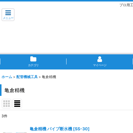
プロ用
メニュー
カテゴリ
マイページ
ホーム
>
配管機械工具
>
亀倉精機
亀倉精機
3
件
表示数
:
亀倉精機 パイプ断水機
[
SS-30
]