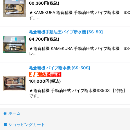
60,360
円
(税込)
並び順
:
★KAMEKURA 亀倉精機 手動油圧式 パイプ断水機 
す。…
亀倉精機手動油圧パイプ断水機
[
SS-50
]
84,700
円
(税込)
★亀倉精機 KAMEKURA 手動油圧式 パイプ断水機 
レ…
亀倉精機 パイプ断水機
[
SS-50S
]
161,000
円
(税込)
★亀倉精機 手動油圧式 パイプ断水機SS50S 【特徴
です。…
ホーム
ショッピングカート