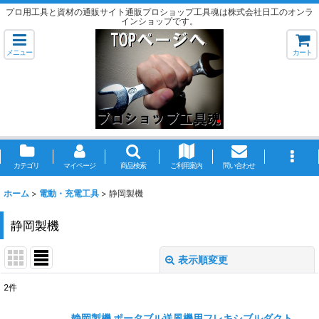
プロ用工具と資材の通販サイト通販プロショップ工具魂は株式会社日工のオンラ
インショップです。
メニュー
カート
カテゴリ
マイページ
商品検索
ご利用案内
問い合わせ
ホーム
>
電動・充電工具
>
静岡製機
静岡製機
表示順変更
閉じる
2
件
表示数
:
静岡製機 ポータブル送風機用フレキシブルダクト