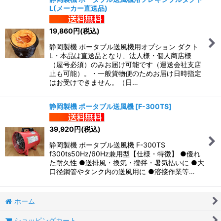
L(メーカー直送品)
並び順
:
19,860
円
(税込)
絞り込む
静岡製機 ポータブル送風機用オプション ダクト
L・本品は直送品となり、法人様・個人商店様
（屋号必須）のみお届け可能です（運送会社支店
止も可能）。・一般貨物便のためお届け日時指定
はお受けできません。（日…
静岡製機 ポータブル送風機
[
F-300TS
]
39,920
円
(税込)
静岡製機 ポータブル送風機 F-300TS
f300ts50Hz/60Hz兼用型【仕様・特徴】 ●優れ
た耐久性 ●送排風・換気・攪拌・暑気払いに ●大
口径鋼管やタンク内の送風用に ●溶接作業等…
ホーム
ショッピングカート