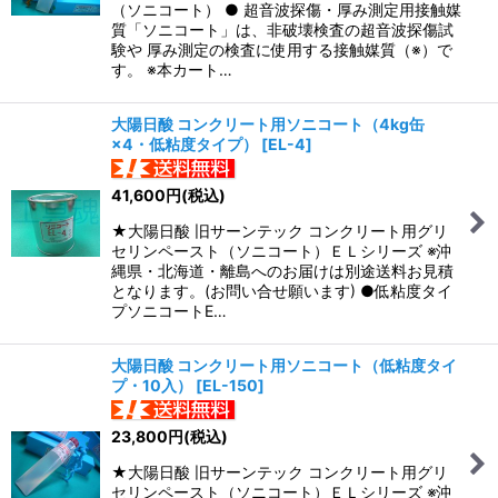
（ソニコート） ● 超音波探傷・厚み測定用接触媒
質「ソニコート」は、非破壊検査の超音波探傷試
験や 厚み測定の検査に使用する接触媒質（※）で
す。 ※本カート…
大陽日酸 コンクリート用ソニコート（4kg缶
×4・低粘度タイプ）
[
EL-4
]
41,600
円
(税込)
★大陽日酸 旧サーンテック コンクリート用グリ
セリンペースト（ソニコート）ＥＬシリーズ ※沖
縄県・北海道・離島へのお届けは別途送料お見積
となります。(お問い合せ願います) ●低粘度タイ
プソニコートE…
大陽日酸 コンクリート用ソニコート（低粘度タイ
プ・10入）
[
EL-150
]
23,800
円
(税込)
★大陽日酸 旧サーンテック コンクリート用グリ
セリンペースト（ソニコート）ＥＬシリーズ ※沖