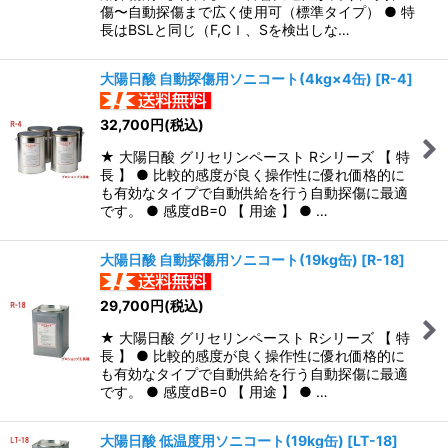
傷〜自動探傷まで広く使用可（標準タイプ） ● 特
長はBSLと同じ（F,Cｌ、Sを検出しな…
大陽日酸 自動探傷用ソニコート(4kg×4缶)
[
R-4
]
32,700
円
(税込)
★ 大陽日酸 グリセリンペースト Rシリーズ 【 特
長 】 ● 比較的感度が良く操作性に優れ価格的に
も有効なタイプで自動供給を行う自動探傷に最適
です。 ● 感度dB=0 【 用途 】 ● …
大陽日酸 自動探傷用ソニコート(19kg缶)
[
R-18
]
29,700
円
(税込)
★ 大陽日酸 グリセリンペースト Rシリーズ 【 特
長 】 ● 比較的感度が良く操作性に優れ価格的に
も有効なタイプで自動供給を行う自動探傷に最適
です。 ● 感度dB=0 【 用途 】 ● …
大陽日酸 低温度用ソニコート(19kg缶)
[
LT-18
]