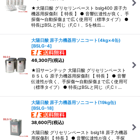
★大陽日酸 グリセリンペースト bslg400 原子力
機器用探傷剤 【 特長 】 ● 音響伝達性が良く、手
探傷〜自動探傷まで広く使用可（標準タイプ） ●
特長はBSLと同じ（F,Cｌ、Sを検出…
大陽日酸 原子力機器用ソニコート(4kg×4缶)
[
BSLG-4
]
46,300
円
(税込)
★旧サーンテック 大陽日酸 グリセリンペースト
ＢＳＬＧ 原子力機器用探傷剤 【 特長 】 ● 音響
伝達性が良く、手探傷〜自動探傷まで広く使用可
（標準タイプ） ● 特長はBSLと同じ（F,Cｌ…
大陽日酸 原子力機器用ソニコート(19kg缶)
[
BSLG-18
]
38,600
円
(税込)
大陽日酸 グリセリンペースト bslg18 原子力機器
用探傷剤 【 特長 】 ● 音響伝達性が良く、手探