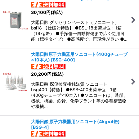
30,100
円
(税込)
大陽日酸 グリセリンペースト（ソニコート）
bsl18 【仕様と特徴】 ●BSL-18出荷単位：1箱
（19kg缶） ●手探傷〜自動探傷まで広く使用可
能（標準タイプ） ●高感度で、再現性が良い ●…
大陽日酸原子力機器用ソニコート(400gチューブ
×10本入)
[
BSG-400
]
20,200
円
(税込)
大陽日酸 探傷検査接触媒質 ソニコート
bsg400【特徴】 ●BSB-400出荷単位：1箱
(400gチューブ×10本入) ●ソニコートは、造船、
機械、橋梁、鉄骨、化学プラント等の各種構造物
や機械…
大陽日酸 原子力機器用ソニコート(4kg×4缶)
[
BSG-4
]