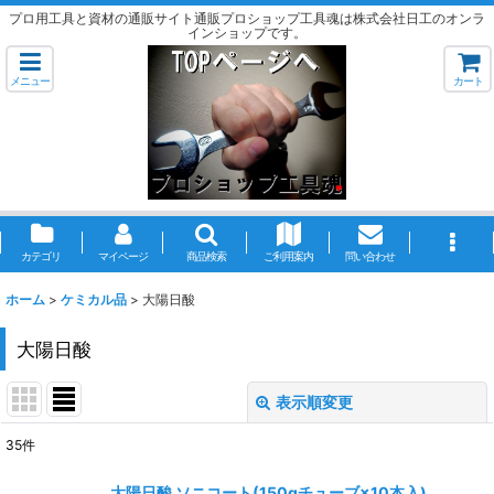
プロ用工具と資材の通販サイト通販プロショップ工具魂は株式会社日工のオンラ
インショップです。
メニュー
カート
カテゴリ
マイページ
商品検索
ご利用案内
問い合わせ
ホーム
>
ケミカル品
>
大陽日酸
大陽日酸
表示順変更
閉じる
35
件
表示数
:
大陽日酸 ソニコート(150gチューブ×10本入)