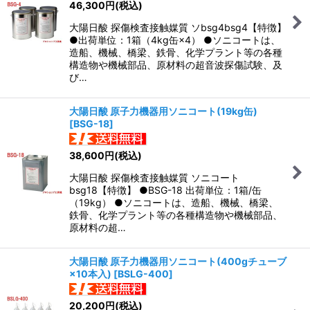
46,300
円
(税込)
大陽日酸 探傷検査接触媒質 ソbsg4bsg4【特徴】
●出荷単位：1箱（4kg缶×4） ●ソニコートは、
造船、機械、橋梁、鉄骨、化学プラント等の各種
構造物や機械部品、原材料の超音波探傷試験、及
び…
大陽日酸 原子力機器用ソニコート(19kg缶)
[
BSG-18
]
38,600
円
(税込)
大陽日酸 探傷検査接触媒質 ソニコート
bsg18【特徴】 ●BSG-18 出荷単位：1箱/缶
（19kg） ●ソニコートは、造船、機械、橋梁、
鉄骨、化学プラント等の各種構造物や機械部品、
原材料の超…
大陽日酸 原子力機器用ソニコート(400gチューブ
×10本入)
[
BSLG-400
]
20,200
円
(税込)