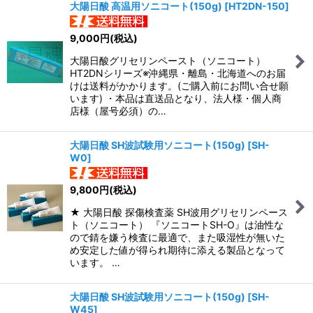
大陽日酸 高温用ソニコート(150g)
[
HT2DN-150
]
9,000
円
(税込)
大陽日酸グリセリンペースト（ソニコート）
HT2DNシリーズ※沖縄県・離島・北海道へのお届
けは送料がかかります。(ご購入前にお問い合せ願
います) ・本品は直送品となり、法人様・個人商
店様（屋号必須）の…
大陽日酸 SH波試験用ソニコート(150g)
[
SH-
W0
]
9,800
円
(税込)
★ 大陽日酸 探傷検査薬 SH波用グリセリンペース
ト（ソニコート） 『ソニコートSH-O』は油性な
ので錆を嫌う検査に最適で、また吸湿性が無いた
め安定した値が得られ期待に添える製品となって
います。 …
大陽日酸 SH波試験用ソニコート(150g)
[
SH-
W45
]