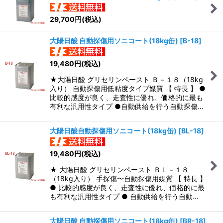
29,700
円
(税込)
大陽日酸 自動探傷用ソニコート(18kg缶)
[
B-18
]
19,480
円
(税込)
★大陽日酸 グリセリンペースト Ｂ－１８（18kg
入り） 自動探傷用低粘度タイプ媒質 【 特長 】 ●
比較的感度が良く、走査性に優れ、価格的に最も
有利な汎用性タイプ ●自動供給を行う自動探傷…
大陽日酸自動探傷用ソニコート(18kg缶)
[
BL-18
]
19,480
円
(税込)
★ 大陽日酸 グリセリンペースト ＢＬ－１８
（18kg入り） 手探傷〜自動探傷用媒質 【 特長 】
● 比較的感度が良く、走査性に優れ、価格的に最
も有利な汎用性タイプ ● 自動供給を行う自動…
大陽日酸 自動探傷用ソニコート(18kg缶)
[
BR-18
]