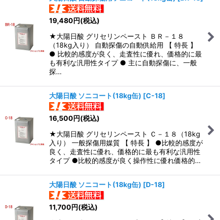
19,480
円
(税込)
★大陽日酸 グリセリンペースト ＢＲ－１８
（18kg入り） 自動探傷の自動供給用 【 特長 】
● 比較的感度が良く、走査性に優れ、価格的に最
も有利な汎用性タイプ ● 主に自動探傷に、一般
探…
大陽日酸 ソニコート(18kg缶)
[
C-18
]
16,500
円
(税込)
★大陽日酸 グリセリンペースト Ｃ－１８（18kg
入り） 一般探傷用媒質 【 特長 】 ●比較的感度が
良く、走査性に優れ、価格的に最も有利な汎用性
タイプ ●比較的感度が良く操作性に優れ価格的…
大陽日酸 ソニコート(18kg缶)
[
D-18
]
11,700
円
(税込)