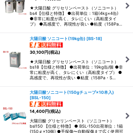
★大陽日酸 グリセリンペースト（ソニコート）
bs4【仕様と特徴】 ●出荷単位：1箱(4kg×4缶)
●非常に粘度が高く、タレにくい（高粘度タイ
プ） ●高感度で、再現性が良い ●粘度（158Pa…
大陽日酸 ソニコート(19kg缶)
[
BS-18
]
30,100
円
(税込)
★大陽日酸 グリセリンペースト（ソニコート）
bs18【仕様と特徴】 ●出荷単位：19kg缶/個 ●非
常に粘度が高く、タレにくい（高粘度タイプ） ●
高感度で、再現性が良い ●粘度（158Pa・S…
大陽日酸ソニコート(150gチューブ×10本入)
[
BSL-150
]
14,400
円
(税込)
大陽日酸 グリセリンペースト（ソニコート）
bsl150 【仕様と特徴】 ● BSL-150出荷単位：1箱
(150ｇ×10個) ●手探傷〜自動探傷まで広く使用可