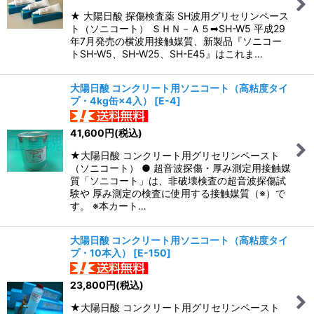
★ 大陽日酸 探傷検査薬 SH波用グリセリンペース
ト（ソニコート） ＳＨＮ－Ａ５➡SH-W5 平成29
年7月発売の横波用接触媒質、新製品『ソニコー
トSH-W5、SH-W25、SH-E45』はこれま…
大陽日酸 コンクリート用ソニコート（高粘度タイ
プ・4kg缶×4入）
[
E-4
]
41,600
円
(税込)
★大陽日酸 コンクリート用グリセリンペースト
（ソニコート） ● 超音波探傷・厚み測定用接触媒
質「ソニコート」は、非破壊検査の超音波探傷試
験や 厚み測定の検査に使用する接触媒質（※）で
す。 ※本カート…
大陽日酸 コンクリート用ソニコート（高粘度タイ
プ・10本入）
[
E-150
]
23,800
円
(税込)
★大陽日酸 コンクリート用グリセリンペースト