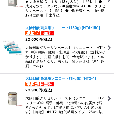
★大陽日酸 D－１８（18kg入り） 【 特長 】 ●主
成分が水で、タレない ●感度dB=-4.0 ●非グリセ
リンペースト 【 用途 】 ●中間検査や水、油の替
わりに使用 【 出荷単…
大陽日酸 高温用ソニコート(150g)
[
HT4-150
]
20,600
円
(税込)
大陽日酸グリセリンペースト（ソニコート）HT4-
150※沖縄県・離島・北海道へのお届けは送料がか
かります。(ご購入前にお問い合せ願います) ・本
品は直送品となり、法人様・個人商店様（屋号必
須）のみお…
大陽日酸 高温用ソニコート(1kg缶)
[
HT2-1
]
20,900
円
(税込)
大陽日酸グリセリンペースト（ソニコート）HT2
シリーズ※沖縄県・離島・北海道へのお届けは送
料がかかります。(ご購入前にお問い合せ願いま
す) 【特徴】 ●HT2-1は低粘度タイプ、250℃以