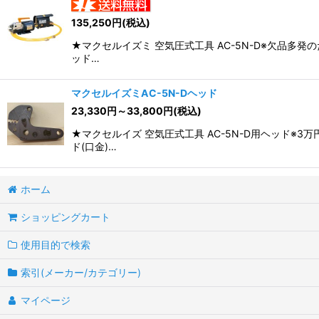
並び順
:
135,250
円
(税込)
★マクセルイズミ 空気圧式工具 AC-5N-D※欠品多
ッド…
マクセルイズミAC-5N-Dヘッド
23,330
円
～33,800
円
(税込)
★マクセルイズ 空気圧式工具 AC-5N-D用ヘッド
ド(口金)…
ホーム
ショッピングカート
使用目的で検索
索引(メーカー/カテゴリー)
マイページ