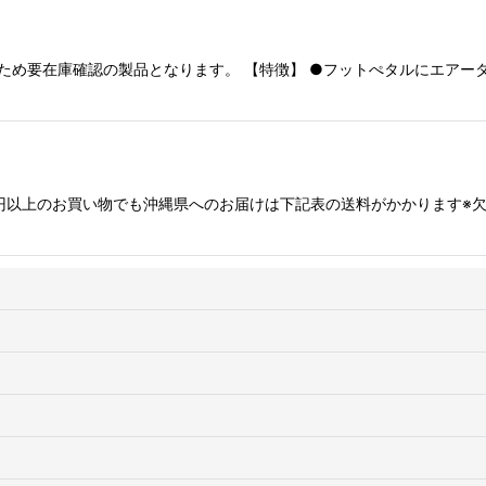
発のため要在庫確認の製品となります。 【特徴】 ●フットぺタルにエア
絞り込む
※3万円以上のお買い物でも沖縄県へのお届けは下記表の送料がかかります※