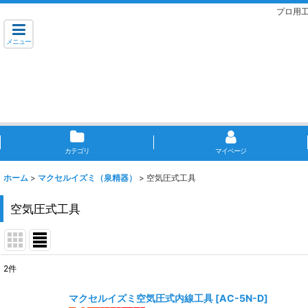
プロ用
メニュー
カテゴリ
マイページ
ホーム
>
マクセルイズミ（泉精器）
>
空気圧式工具
空気圧式工具
2
件
表示数
:
マクセルイズミ空気圧式内線工具
[
AC-5N-D
]