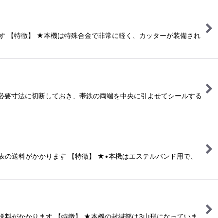
ります 【特徴】 ★本機は特殊合金で非常に軽く、カッターが装備され
鉄を必要寸法に切断しておき、帯鉄の両端を中央に引よせてシールする
記表の送料がかかります 【特徴】 ★•本機はエステルバンド用で、
の送料がかかります 【特徴】 ★本機の封緘部は3山形になっていま