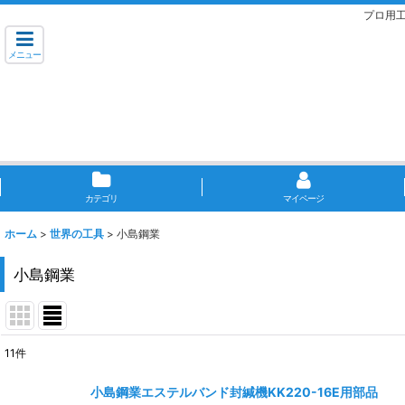
プロ用
メニュー
カテゴリ
マイページ
ホーム
>
世界の工具
>
小島鋼業
小島鋼業
11
件
表示数
:
小島鋼業エステルバンド封緘機KK220-16E用部品