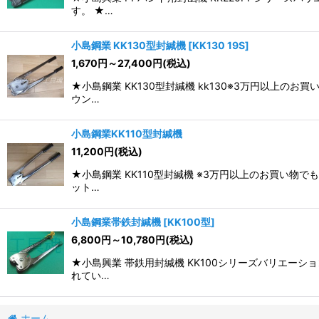
す。 ★…
小島鋼業 KK130型封緘機
[
KK130 19S
]
1,670
円
～27,400
円
(税込)
★小島鋼業 KK130型封緘機 kk130※3万円以上
ウン…
小島鋼業KK110型封緘機
11,200
円
(税込)
★小島鋼業 KK110型封緘機 ※3万円以上のお買い
ット…
小島鋼業帯鉄封緘機
[
KK100型
]
6,800
円
～10,780
円
(税込)
★小島興業 帯鉄用封緘機 KK100シリーズバリエー
れてい…
ホーム