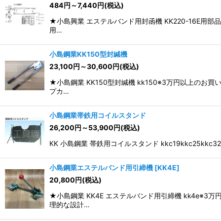
484
円
～7,440
円
(税込)
並び順
:
★小島興業 エステルバンド用封函機 KK220-16E用
用…
小島鋼業KK150型封緘機
23,100
円
～30,600
円
(税込)
★小島鋼業 KK150型封緘機 kk150※3万円以上
プカ…
小島鋼業帯鉄用コイルスタンド
26,200
円
～53,900
円
(税込)
KK 小島鋼業 帯鉄用コイルスタンド kkc19kkc2
小島鋼業エステルバンド用引締機
[
KK4E
]
20,800
円
(税込)
★小島鋼業 KK4E エステルバンド用引締機 kk4
理的な設計…