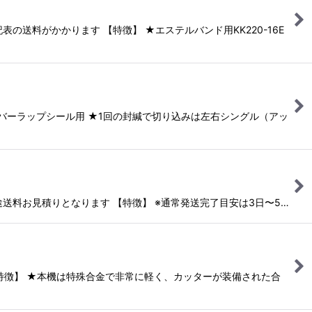
の送料がかかります 【特徴】 ★エステルバンド用KK220-16E
オーバーラップシール用 ★1回の封緘で切り込みは左右シングル（アッ
別途送料お見積りとなります 【特徴】 ※通常発送完了目安は3日〜5…
 【特徴】 ★本機は特殊合金で非常に軽く、カッターが装備された合