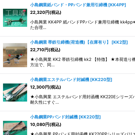
小島鋼業紙バンド・PPバンド兼用引締機
[
KK4PP
]
22,320
円
(税込)
小島興業 KK4PP 紙バンドPPバンド兼用引締機 k
た合理…
小島鋼業 帯鉄引締機(荷造機)【在庫有り】
[
KK2型
]
22,710
円
(税込)
★小島興業 KK2 帯鉄引締機 kk2 【特徴】 ★
方法で、同…
小島鋼業エステルバンド封緘機
[
KK220型
]
12,300
円
(税込)
★小島興業 エステルバンド用封函機 KK220Eシリ
耐久性にすぐ…
小島鋼業PPバンド封緘機
[
KK220型
]
10,080
円
(税込)
★小島興業 PPバンド用封函機 KK220PPシリー