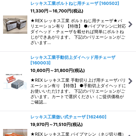
レッキス工業ボルトねじ用チェーザ
[
160502
]
11,330
円
～16,700
円
(税込)
★REX レッキス工業 ボルトねじ用チェーザ★バ
リエーション有り 【特徴】 ●パイプマシンに対応
ダイヘッド・チェーザを載せれば簡単にボルトね
じができあがります。 下記のバリエーションがご
ざいます…
レッキス工業手動切上ダイヘッド用チェーザ
[
160003
]
10,600
円
～31,800
円
(税込)
★REX レッキス工業 手動切り上げ用チェーザバリ
エーション有り 【特徴】 ●手動切上ダイヘッドに
お使いいただけます。 下記のバリエーションがご
ざいます。カートで選択ください（ご提供価格が
ご確認…
レッキス工業倣い式チェーザ
[
162460
]
19,970
円
～71,510
円
(税込)
★REX レッキス工業 パイプマシン（ネジ切り機）