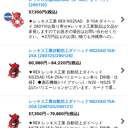
[
290110
]
並び順
:
57,350
円
(税込)
★レッキス工業 REX NS25AD 8-10A ダイヘッ
絞り込む
ド 290110お取り寄せ※レッキス工業製品は欠品が
多発しますのでお急ぎの場合はお問い合わせくだ
さい。 ※3万円以上のお買い物でも沖縄県への…
レッキス工業自動切上ダイヘッド NS25AD 15A-
25A
[
290125/290126
]
60,980
円
～84,220
円
(税込)
★REX レッキス工業 自動切上ダイヘッド
NS25AD 15A-25Aバリエーション有り【特徴・仕
様】 ●適応機種(パイプマシン)：N20・NS25 下
記のバリエーションがございます。カートで選…
レッキス工業自動切上ダイヘッド NS25AD 15A-
20A
[
290120/290121
]
57,350
円
～79,860
円
(税込)
★REX レッキス工業 自動切上ダイヘッド
NS25AD 15A-20Aバリエーション有り【特徴・仕