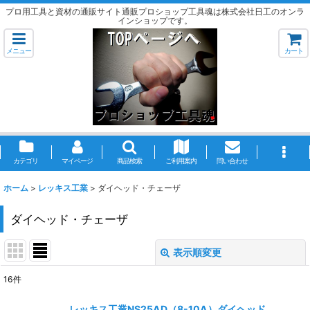
プロ用工具と資材の通販サイト通販プロショップ工具魂は株式会社日工のオンラ
インショップです。
メニュー
カート
カテゴリ
マイページ
商品検索
ご利用案内
問い合わせ
ホーム
>
レッキス工業
>
ダイヘッド・チェーザ
ダイヘッド・チェーザ
表示順変更
閉じる
16
件
表示数
:
レッキス工業NS25AD（8-10A）ダイヘッド