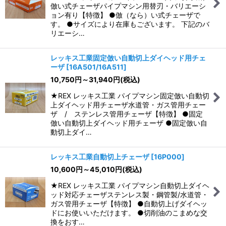
倣い式チェーザパイプマシン用替刃・バリエーシ
ョン有り【特徴】 ●倣（なら）い式チェーザで
す。 ●サイズにより在庫もございます。 下記のバ
リエーシ…
レッキス工業固定倣い自動切上ダイヘッド用チェ
ーザ
[
16A501/16A511
]
10,750
円
～31,940
円
(税込)
★REX レッキス工業 パイプマシン固定倣い自動切
上ダイヘッド用チェーザ水道管・ガス管用チェー
ザ / ステンレス管用チェーザ【特徴】 ●固定
倣い自動切上ダイヘッド用チェーザ ●固定倣い自
動切上ダイ…
レッキス工業自動切上チェーザ
[
16P000
]
10,600
円
～45,010
円
(税込)
★REX レッキス工業 パイプマシン自動切上ダイヘ
ッド対応チェーザステンレス製・鋼管製/水道管・
ガス管用チェーザ【特徴】 ●自動切上げダイヘッ
ドにお使いいただけます。 ●切削油のこまめな交
換をおす…