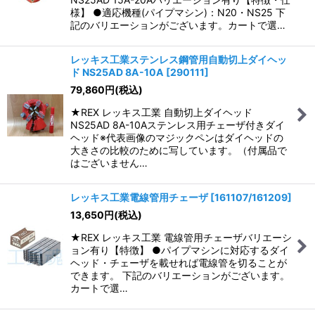
様】 ●適応機種(パイプマシン)：N20・NS25 下
記のバリエーションがございます。カートで選…
レッキス工業ステンレス鋼管用自動切上ダイヘッ
ド NS25AD 8A-10A
[
290111
]
79,860
円
(税込)
★REX レッキス工業 自動切上ダイヘッド
NS25AD 8A-10Aステンレス用チェーザ付きダイ
ヘッド※代表画像のマジックペンはダイヘッドの
大きさの比較のために写しています。（付属品で
はございません…
レッキス工業電線管用チェーザ
[
161107/161209
]
13,650
円
(税込)
★REX レッキス工業 電線管用チェーザバリエーシ
ョン有り【特徴】 ●パイプマシンに対応するダイ
ヘッド・チェーザを載せれば電線管を切ることが
できます。 下記のバリエーションがございます。
カートで選…