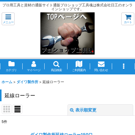
プロ用工具と資材の通販サイト通販プロショップ工具魂は株式会社日工のオンラ
インショップです。
メニュー
カート
カテゴリ
マイページ
商品検索
ご利用案内
問い合わせ
ホーム
>
ダイワ製作所
>
延線ローラー
延線ローラー
表示順変更
閉じる
5
件
表示数
:
ダイワ製作所延線ローラー150□