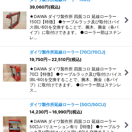
39,060
円
(税込)
並び順
:
★DAIWA ダイワ製作所 四面コロ 延線ローラー
150□【特徴】 ●ケーブルラック及び取付けバイ
絞り込む
ス(BL-60)を交換することで、腕木、腕金（各バ
イブ）に取付けできます。 ●ローラー部はステン
レ…
ダイワ製作所延線ローラー
[
70□/70□J
]
19,750
円
～22,510
円
(税込)
★DAIWA ダイワ製作所 四面コロ 延線ローラー
70□【特徴】 ●ケーブルラック及び取付けバイス
(BL-60)を交換することで、腕木、腕金（各バイ
ブ）に取付けできます。 ●ローラー部はステンレ
ス…
ダイワ製作所延線ローラー
[
50□/50□J
]
14,230
円
～16,990
円
(税込)
★DAIWA ダイワ製作所 四面コロ 延線ローラー
50□Jバリエーション有り【特徴】 ●ケーブルラ
ック及び取付けバイス(BL-60)を交換すること