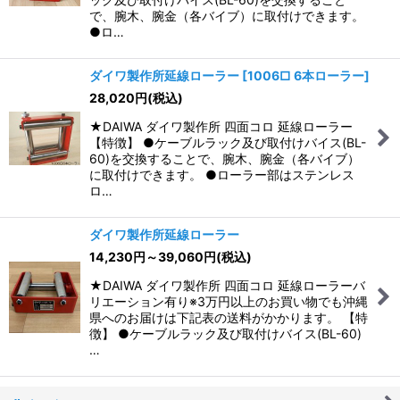
で、腕木、腕金（各バイブ）に取付けできます。
●ロ…
ダイワ製作所延線ローラー
[
1006□ 6本ローラー
]
28,020
円
(税込)
★DAIWA ダイワ製作所 四面コロ 延線ローラー
【特徴】 ●ケーブルラック及び取付けバイス(BL-
60)を交換することで、腕木、腕金（各バイブ）
に取付けできます。 ●ローラー部はステンレス
ロ…
ダイワ製作所延線ローラー
14,230
円
～39,060
円
(税込)
★DAIWA ダイワ製作所 四面コロ 延線ローラーバ
リエーション有り※3万円以上のお買い物でも沖縄
県へのお届けは下記表の送料がかかります。 【特
徴】 ●ケーブルラック及び取付けバイス(BL-60)
…