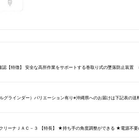
納期確認【特徴】 安全な高所作業をサポートする巻取り式の墜落防止装置
グルグラインダー）バリエーション有り※沖縄県へのお届けは下記表の送料が
-3 クリーナＪＡＣ－３ 【特長】 ★持ち手の角度調整ができる ★電源不要