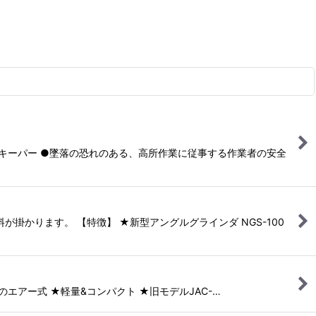
 キーパー ●墜落の恐れのある、高所作業に従事する作業者の安全
掛かります。 【特徴】 ★新型アングルグラインダ NGS-100
のエアー式 ★軽量&コンパクト ★旧モデルJAC-…