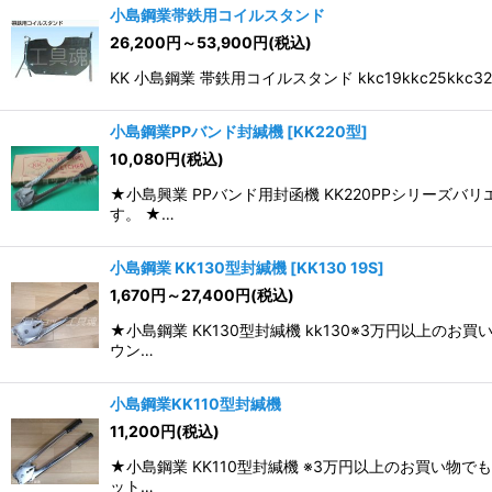
小島鋼業帯鉄用コイルスタンド
26,200
円
～53,900
円
(税込)
KK 小島鋼業 帯鉄用コイルスタンド kkc19kkc2
小島鋼業PPバンド封緘機
[
KK220型
]
10,080
円
(税込)
★小島興業 PPバンド用封函機 KK220PPシリー
す。 ★…
小島鋼業 KK130型封緘機
[
KK130 19S
]
1,670
円
～27,400
円
(税込)
★小島鋼業 KK130型封緘機 kk130※3万円以上
ウン…
小島鋼業KK110型封緘機
11,200
円
(税込)
★小島鋼業 KK110型封緘機 ※3万円以上のお買い
ット…