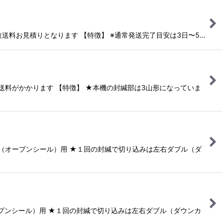
別途送料お見積りとなります 【特徴】 ※通常発送完了目安は3日〜5…
の送料がかかります 【特徴】 ★本機の封緘部は3山形になっていま
並み（オープンシール）用 ★１回の封緘で切り込みは左右ダブル（ダ
オープンシール）用 ★１回の封緘で切り込みは左右ダブル（ダウンカ