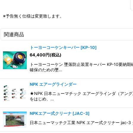
※予告無く仕様は変更致します。
関連商品
トーヨーコーケンキーパー
[
KP-10
]
64,400
円
(税込)
トーヨーコーケン 墜落防止装置キーパー KP-10要
確保のための墜…
NPK エアーグラインダー
★NPK 日本ニューマチック エアーグラインダ（アン
をはじめ、…
NPKエアー式クリーナ
[
JAC-3
]
日本ニューマッチク工業 NPK エアー式クリナー jac