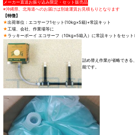
メーカー直送お振り込み限定・セット販売品
※沖縄県、北海道へのお届けは別途運賃お見積もりとなります
【特徴】
★
出荷単位：エコサーフ1セット(10kg×5箱)+常設キット
★
工場、会社、作業場等に
★
ラッキーボーイ エコサーフ（10kg×5箱入）に常設キットをセッ
詰め替え作業が省略できる
能です。