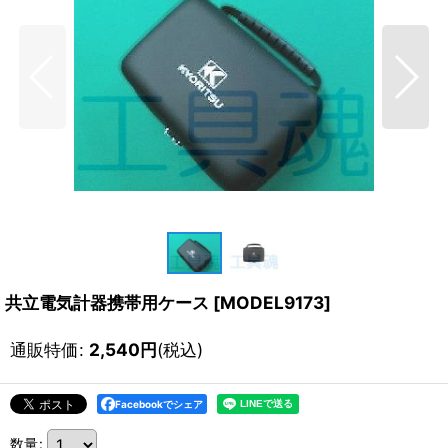
共立電気計器携帯用ケース
[
MODEL9173
]
通販特価
:
2,540
円
(税込)
Facebookでシェア
数量
: