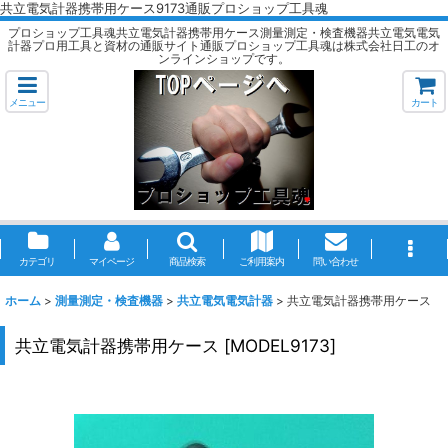
共立電気計器携帯用ケース9173通販プロショップ工具魂
プロショップ工具魂共立電気計器携帯用ケース測量測定・検査機器共立電気電気
計器プロ用工具と資材の通販サイト通販プロショップ工具魂は株式会社日工のオ
ンラインショップです。
メニュー
カート
カテゴリ
マイページ
商品検索
ご利用案内
問い合わせ
ホーム
>
測量測定・検査機器
>
共立電気電気計器
>
共立電気計器携帯用ケース
共立電気計器携帯用ケース
[
MODEL9173
]