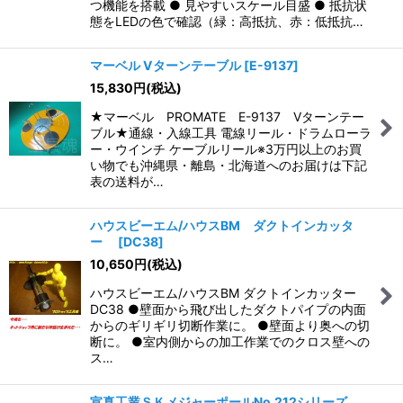
つ機能を搭載 ● 見やすいスケール目盛 ● 抵抗状
態をLEDの色で確認（緑：高抵抗、赤：低抵抗…
マーベル Vターンテーブル
[
E-9137
]
15,830
円
(税込)
★マーベル PROMATE E-9137 Vターンテー
ブル★通線・入線工具 電線リール・ドラムローラ
ー・ウインチ ケーブルリール※3万円以上のお買
い物でも沖縄県・離島・北海道へのお届けは下記
表の送料が…
ハウスビーエム/ハウスBM ダクトインカッタ
ー
[
DC38
]
10,650
円
(税込)
ハウスビーエム/ハウスBM ダクトインカッター
DC38 ●壁面から飛び出したダクトパイプの内面
からのギリギリ切断作業に。 ●壁面より奥への切
断に。 ●室内側からの加工作業でのクロス壁への
ス…
宣真工業ＳＫメジャーポールNo.212シリーズ