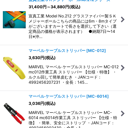
31,400
円
～34,880
円
(税込)
宣真工業 Model No.212 グラスファイバー製ＳＫ
メジャーポールこちらの商品には6m・8mタイプ
がございますカートで長さを選択して下さい（選
定商品の価格が表示されます） ●納期7日〜14
日※沖…
マーベル ケーブルストリッパー
[
MC-012
]
3,630
円
(税込)
MARVEL マーベル ケーブルストリッパー MC-012
mc012作業工具 ストリッパー 【仕様・特徴】 ・
ルクル回して簡単皮むき ・JANコード：
4992456207231 ・全長：145…
マーベル ケーブルストリッパー
[
MC-6014
]
3,036
円
(税込)
MARVEL マーベル ケーブルストリッパー MC-
6014 mc6014作業工具 ストリッパー 【仕様・特
徴】 ・簡単、安全にストリップ ・JANコード：
4992456002430 ・全長：1…