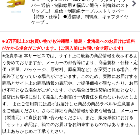
パー 通信・制御線用★幅広い通信・制御線のスト
リップに! 通信・制御線ケーブルストリッパー
【特徴・仕様】 ●通信線、制御線、キャブタイヤ
ケーブ…
※3万円以上のお買い物でも沖縄県・離島・北海道へのお届けは送料
がかかる場合がございます。(ご購入前にお問い合せ願います)
※免責事項 本サービスでは、サイト上に最新の商品情報を表示するよ
う努めておりますが、メーカーの都合等により、商品規格・仕様・定
価（容量、パッケージ、原材料、原産国など）が変更される場合、生
産終了となっている場合がございます。このため、実際にお届けする
商品とサイト上の商品情報の表記や、ご提供価格が異なったり、お届
け不可となる場合がございます。その場合は受注契約は無効となり、
当店はお客様に対して発生した損害は一切責任を負わないものとしま
す。 またご使用前には必ずお届けした商品の商品ラベルや注意書き
をご確認ください。さらに詳細な商品情報が必要な場合は、メーカー
（製造元）に直接お問い合わせください。また、販売単位における
「セット」表記は、箱でのお届けをお約束するものではありません。
以上あらかじめご了承ください。