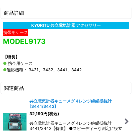
商品詳細
KYORITU 共立電気計器 アクセサリー
携帯用ケース
MODEL9173
【特長】
●
携帯用ケース
●
適応機種： 3431、3432、3441、3442
関連商品
共立電気計器キューメグ 4レンジ絶縁抵抗計
[
3441/3442
]
32,190
円
(税込)
共立電気計器キューメグ 4レンジ絶縁抵抗計
3441/3442【特徴】 ●スピーディーな測定に役立