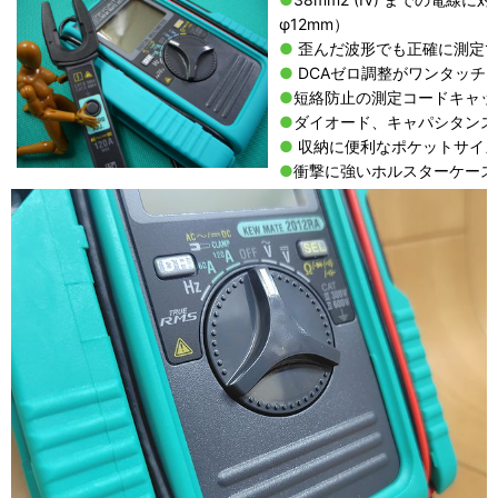
φ12mm）
●
歪んだ波形でも正確に測定
●
DCAゼロ調整がワンタッチ
●
短絡防止の測定コードキャッ
●
ダイオード、キャパシタンス
●
収納に便利なポケットサイ
●
衝撃に強いホルスターケース