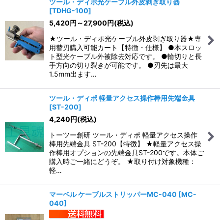
ツール・ディポ光ケーブル外皮剥ぎ取り器
[
TDHG-100
]
5,420
円
～27,900
円
(税込)
★ツール・ディポ光ケーブル外皮剥ぎ取り器★専
用替刃購入可能カート【特徴・仕様】 ●本スロッ
ト型光ケーブル外被除去対応です。 ●輪切りと長
手方向の切り裂きが可能です。 ●刃先は最大
1.5mm出ます…
ツール・ディポ 軽量アクセス操作棒用先端金具
[
ST-200
]
4,240
円
(税込)
トーツー創研 ツール・ディポ 軽量アクセス操作
棒用先端金具 ST-200【特徴】 ★軽量アクセス操
作棒用オプションの先端金具ST-200です。本体ご
購入時ご一緒にどうぞ。 ★取り付け対象機種：
軽…
マーベル ケーブルストリッパーMC-040
[
MC-
040
]