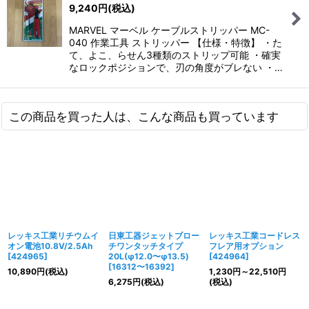
9,240
円
(税込)
MARVEL マーベル ケーブルストリッパー MC-
040 作業工具 ストリッパー 【仕様・特徴】 ・た
て、よこ、らせん3種類のストリップ可能 ・確実
なロックポジションで、刃の角度がブレない ・…
この商品を買った人は、こんな商品も買っています
レッキス工業リチウムイ
日東工器ジェットブロー
レッキス工業コードレス
オン電池10.8V/2.5Ah
チワンタッチタイプ
フレア用オプション
[
424965
]
20L(φ12.0〜φ13.5)
[
424964
]
[
16312〜16392
]
10,890
円
(税込)
1,230
円
～22,510
円
6,275
円
(税込)
(税込)