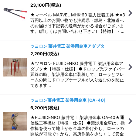
23,100
円
(税込)
★マーベル MARVEL MHK-60 強力圧着工具 ★※3
万円以上のお買い物でも沖縄県・離島・北海道へ
のお届けは下記表の送料がかかる場合がございま
す。(詳しくはお問い合わせ下さい) 【特徴】 ・…
ツヨロン 藤井電工 架渉用金車アダプタ
2,290
円
(税込)
★ツヨロン FUJIIDENKO 藤井電工 架渉用金車ア
ダプタ★【特徴・仕様】 ●ドロップ光ファイバー
延線の時、架渉用金車に装着して、ローラとフレ
ームの間にドロップケーブルが入り込むのを防止
できます…
ツヨロン藤井電工 架渉用金車
[
OA-40
]
6,200
円
(税込)
★FUJIIDENKO 藤井電工 架渉用金車 OA-40★通
信線工事機材【特徴・仕様】 ●架渉用金車は、操
作棒を使って地上から金車の掛け外し、ローラの
開放が可能ですから、高所作業を少なくして安全