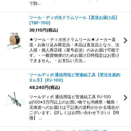
で効…
ツール・ディポ光ドラムリール【直送お届け品】
[
TBF-700
]
39,110
円
(税込)
★ツール・ディポ光ドラムリール★メーカー直
送・お振り込み限定品・本品は直送品となり、法
人様・個人商店様（屋号必須）のみお届け可能で
す。・一般貨物便のためお届け日時指定はお受け
できません。・お支払い方法…
ツールディポ 通信用塩ビ管連結工具【受注生産約
3ヵ月】
[
PJ-100
]
48,240
円
(税込)
ツールディポ 通信用塩ビ管連結工具 PJ-100
pj100※3万円以上のお買い物でも沖縄県・離島・
北海道へのお届けは下記表の送料がかかる場合が
ございます。(詳しくはお問い合わせ下さい) 【特
徴】 …