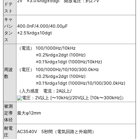
2V ±3.0%rdg±5dgt 開放電圧：約2.7V
ドテ
スト
キャ
パシ
400.0nF/4.000/40.00μF
タン
±2.5%rdg±10dgt
ス
（電流）
100/1000Hz/10kHz
±0.2%rdg±2dgt (100Hz)
±0.1%rdg±1dgt (1000Hz/10kHz)
周波
（電圧）
100/1000Hz/10/100/300.0kHz
数
±0.2%rdg±2dgt (100Hz)
±0.1%rdg±1dgt (1000Hz/10/100/300.0kHz)
（入力感度 電流：2A以上/
電圧：2V以上 [〜10kHz]/20V以上 [10k〜300kHz]）
被測
定導
最大φ12mm
体径
耐電
AC3540V 5秒間（電気回路と外箱間）
圧