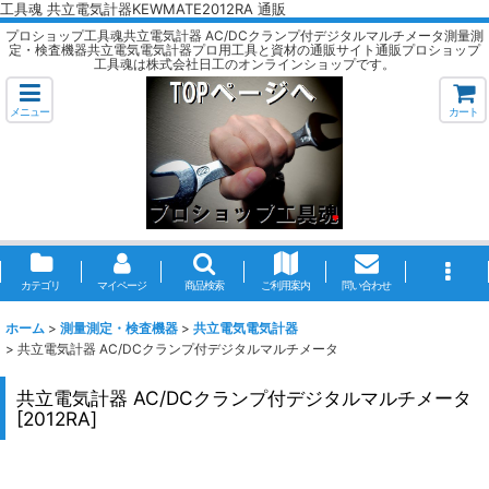
工具魂 共立電気計器KEWMATE2012RA 通販
プロショップ工具魂共立電気計器 AC/DCクランプ付デジタルマルチメータ測量測
定・検査機器共立電気電気計器プロ用工具と資材の通販サイト通販プロショップ
工具魂は株式会社日工のオンラインショップです。
メニュー
カート
カテゴリ
マイページ
商品検索
ご利用案内
問い合わせ
ホーム
>
測量測定・検査機器
>
共立電気電気計器
>
共立電気計器 AC/DCクランプ付デジタルマルチメータ
共立電気計器 AC/DCクランプ付デジタルマルチメータ
[
2012RA
]