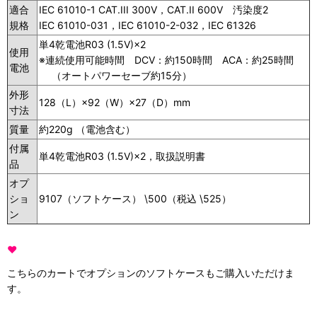
適合
IEC 61010-1 CAT.III 300V，CAT.II 600V 汚染度2
規格
IEC 61010-031，IEC 61010-2-032，IEC 61326
単4乾電池R03 (1.5V)×2
使用
※連続使用可能時間 DCV：約150時間 ACA：約25時間
電池
（オートパワーセーブ約15分）
外形
128（L）×92（W）×27（D）mm
寸法
質量
約220g （電池含む）
付属
単4乾電池R03 (1.5V)×2，取扱説明書
品
オプ
ショ
9107（ソフトケース） \500（税込 \525）
ン
♥
こちらのカートでオプションのソフトケースもご購入いただけま
す。