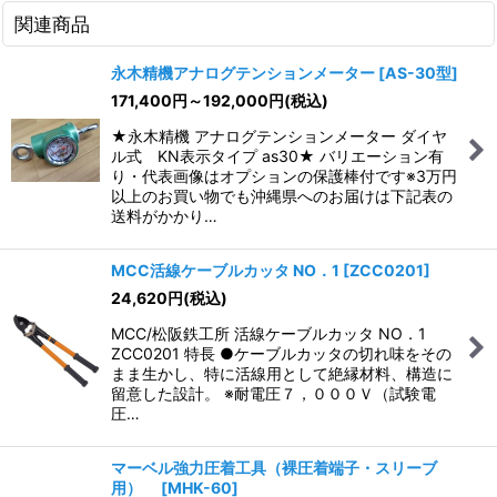
関連商品
永木精機アナログテンションメーター
[
AS-30型
]
171,400
円
～192,000
円
(税込)
★永木精機 アナログテンションメーター ダイヤ
ル式 KN表示タイプ as30★ バリエーション有
り・代表画像はオプションの保護棒付です※3万円
以上のお買い物でも沖縄県へのお届けは下記表の
送料がかかり…
MCC活線ケーブルカッタ NO．1
[
ZCC0201
]
24,620
円
(税込)
MCC/松阪鉄工所 活線ケーブルカッタ NO．1
ZCC0201 特長 ●ケーブルカッタの切れ味をその
まま生かし、特に活線用として絶縁材料、構造に
留意した設計。 ※耐電圧７，０００Ｖ（試験電
圧…
マーベル強力圧着工具（裸圧着端子・スリーブ
用）
[
MHK-60
]