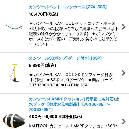
カンツールペットコックホース
[
274-585
]
10,470
円
(税込)
★カンツール KANTOOL ペットコック・ホース
※3万円以上のお買い物でも沖縄県へのお届けは下
記表の送料がかかります 【特徴】 ★ポンプから
ホースをはずす際のエア漏れを防ぐのに効果的で
す（テスト…
カンツールSSポンプ(ゲージ付き)
[
SSP
]
8,890
円
(税込)
★カンツール KANTOOL SSポンプゲージ付き
【特徴】 ★SSポンプ(ゲージ付) ★商品コード
307060000000 ★CAT No.SSP
カンツールLAMPEクッション(異形管にも対応)止
水プラグ【都度お見積製品】
[
76366-SET〜
76382-SET
]
400
円
～6,608,420
円
(税込)
KANTOOL カンツール LAMPEクッションφ500〜