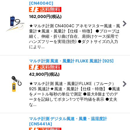
[
CN4004C
]
162,000
円
(税込)
★マルチ計測 CN4004C アネモマスター風速・風
量計★風速・風量計【仕様・特徴】 ●プローブは
細く、伸縮・折り曲げ自在、肩掛けケース採用で
ハンズフリーを実現(別売) ●ダクトサイズの入力
により…
マルチ計測 風速・風量計 FLUKE 風速計
[
925
]
42,900
円
(税込)
★マルチ計測 風速・風量計FLUKE（フルーク）
925 風速計★風速・風量計【仕様・特徴】 ●風速
をメートル毎秒の単位で測定 ●最大8個までのデ
ータを記録してボタン1つで平均値を表示 ●丈夫
な…
マルチ計測 デジタル風速・風量・温湿度計
[
CN5441A
]