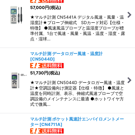
57,000
円
(税込)
★マルチ計測 CN5441A デジタル風速・風量・温
湿度計★プローブ伸縮式 SDカード対応【仕様・
特徴】 ●風速風温プローブと温湿度プローブが標
準付属、1台で風速・風量・風温・温度・湿度・露
点・湿球…
マルチ計測 データロガー風速・温度計
[
CN5044D
]
51,730
円
(税込)
★マルチ計測 CN5044D データロガー風速・温度
計★空調設備向け測定器【仕様・特徴】 ●風速と
温度を同時計測、表示、伸縮式風速プローブで空
調設備のメインテナンスに最適 ●ホットワイヤ方
式で微風…
マルチ計測 ポケット風速計エンバイロメントメー
ター
[
CN4711A
]