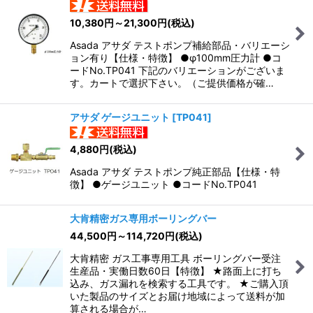
10,380
円
～21,300
円
(税込)
Asada アサダ テストポンプ補給部品・バリエーシ
ョン有り【仕様・特徴】 ●φ100mm圧力計 ●コ
ードNo.TP041 下記のバリエーションがございま
す。カートで選択下さい。（ご提供価格が確…
アサダ ゲージユニット
[
TP041
]
4,880
円
(税込)
Asada アサダ テストポンプ純正部品【仕様・特
徴】 ●ゲージユニット ●コードNo.TP041
大肯精密ガス専用ボーリングバー
44,500
円
～114,720
円
(税込)
大肯精密 ガス工事専用工具 ボーリングバー受注
生産品・実働日数60日【特徴】 ★路面上に打ち
込み、ガス漏れを検索する工具です。 ★ご購入頂
いた製品のサイズとお届け地域によって送料が加
算される場合が…