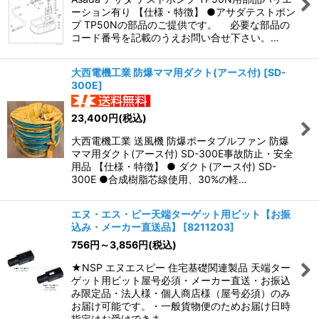
ーション有り 【仕様・特徴】 ●アサダテストポン
プ TP50Nの部品のご提供です。 必要な部品の
コード番号を記載のうえお問い合せ下さい。…
大西電機工業 防爆ママ用ダクト(アース付)
[
SD-
300E
]
23,400
円
(税込)
大西電機工業 送風機 防爆ポータブルファン 防爆
ママ用ダクト(アース付) SD-300E事故防止・安全
用品 【仕様・特徴】 ● ダクト(アース付) SD-
300E ●合成樹脂芯線使用、30%の軽…
エヌ・エス・ピー天端ターゲット用ビット【お振
込み・メーカー直送品】
[
8211203
]
756
円
～3,856
円
(税込)
★NSP エヌエスピー 住宅基礎関連製品 天端ター
ゲット用ビット屋号必須・メーカー直送・お振込
み限定品・法人様・個人商店様（屋号必須）のみ
お届け可能です。・一般貨物便のためお届け日時
指定はお受けできま…