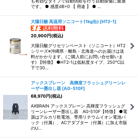
も有効なタイプで自動供給を行う自動探傷に最適
です。 ● 感度dB=0 【 用途 】 ● …
大陽日酸 高温用ソニコート(1kg缶)
[
HT2-1
]
20,900
円
(税込)
大陽日酸グリセリンペースト（ソニコート）HT2
シリーズ※沖縄県・離島・北海道へのお届けは送
料がかかります。(ご購入前にお問い合せ願いま
す) 【特徴】 ●HT2-1は低粘度タイプ、250℃以
下で30…
アックスブレーン 高輝度フラッシュグリーンレ
ーザー墨出し器
[
AG-510F
]
68,970
円
(税込)
AXBRAIN アックスブレーン 高輝度フラッシュグ
リーンレーザー墨出し器 AG-510F【特徴】 ●電
源はアルカリ乾電池、専用リチウムイオン電池パ
ック（付属）、ACアダプター（付属）に加え市販
のU…