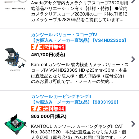
Asadaアサダ管内カメラクリアスコープ2820用補
給部品バリエーション有り【仕様・特徴】 ●管内
カメラクリアスコープ2820用のコードNo.TH812
カメラケーブル2820単品をご提供しています…
カンツール バリュー・スコープIV
【お振込み・メーカー直送品】
[
VS4HD2330S
]
451,700
円
(税込)
KanTool カンツール 管内検査カメラ バリュー・ス
コープIV VS4HD2330S HD φ23mm×30m・本品
は直送品となり法人様・個人商店様（屋号必須）
のみお届け可能です。・メーカーの契約…
カンツール カービングキングII
【お振込み・メーカー直送品】
[
98331920
]
863,000
円
(税込)
KANTOOL カンツール カービングキングII CAT
No. 98331920・本品は直送品となり法人様・個
人商店様（屋号必須）のみお届け可能です。・メ