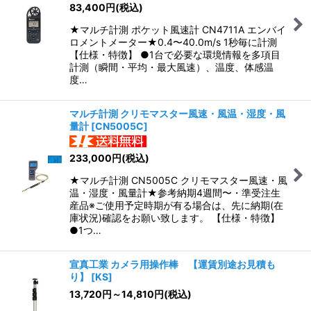
83,400
円
(税込)
★マルチ計測 ポケット風速計 CN4711A エンバイ
ロメントメーター★0.4〜40.0m/s 1秒毎に計測
【仕様・特徴】 ●1台で必要な環境情報を多項目
計測（瞬間・平均・最大風速）、温度、体感温
度…
マルチ計測 クリモマスター風速・風温・湿度・風
量計
[
CN5005C
]
233,000
円
(税込)
★マルチ計測 CN5005C クリモマスター風速・風
温・湿度・風量計★参考納期4週間〜・準受注生
産品※ご使用予定時期が有る場合は、先に納期(在
庫状況)確認をお願い致します。 【仕様・特徴】
●1つ…
宣真工業 カメラ用操作棒 【運賃別途お見積も
り】
[
KS
]
13,720
円
～14,810
円
(税込)