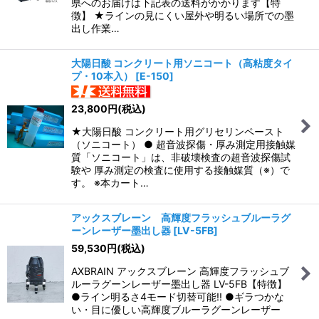
県へのお届けは下記表の送料がかかります【特
徴】 ★ラインの見にくい屋外や明るい場所での墨
出し作業…
大陽日酸 コンクリート用ソニコート（高粘度タイ
プ・10本入）
[
E-150
]
23,800
円
(税込)
★大陽日酸 コンクリート用グリセリンペースト
（ソニコート） ● 超音波探傷・厚み測定用接触媒
質「ソニコート」は、非破壊検査の超音波探傷試
験や 厚み測定の検査に使用する接触媒質（※）で
す。 ※本カート…
アックスブレーン 高輝度フラッシュブルーラグ
ーンレーザー墨出し器
[
LV-5FB
]
59,530
円
(税込)
AXBRAIN アックスブレーン 高輝度フラッシュブ
ルーラグーンレーザー墨出し器 LV-5FB【特徴】
●ライン明るさ4モード切替可能!! ●ギラつかな
い・目に優しい高輝度ブルーラグーンレーザー