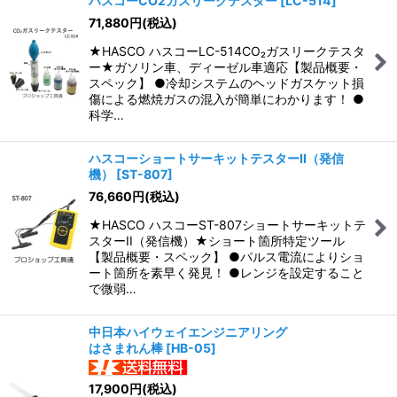
ハスコーCO2ガスリークテスター
[
LC-514
]
71,880
円
(税込)
★HASCO ハスコーLC-514CO₂ガスリークテスタ
ー★ガソリン車、ディーゼル車適応【製品概要・
スペック】 ●冷却システムのヘッドガスケット損
傷による燃焼ガスの混入が簡単にわかります！ ●
科学…
ハスコーショートサーキットテスターII（発信
機）
[
ST-807
]
76,660
円
(税込)
★HASCO ハスコーST-807ショートサーキットテ
スターII（発信機）★ショート箇所特定ツール
【製品概要・スペック】 ●パルス電流によりショ
ート箇所を素早く発見！ ●レンジを設定すること
で微弱…
中日本ハイウェイエンジニアリング
はさまれん棒
[
HB-05
]
17,900
円
(税込)