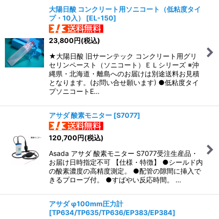
大陽日酸 コンクリート用ソニコート（低粘度タイ
プ・10入）
[
EL-150
]
23,800
円
(税込)
★大陽日酸 旧サーンテック コンクリート用グリ
セリンペースト（ソニコート）ＥＬシリーズ ※沖
縄県・北海道・離島へのお届けは別途送料お見積
となります。(お問い合せ願います) ●低粘度タイ
プソニコートE…
アサダ 酸素モニター
[
S7077
]
120,700
円
(税込)
Asada アサダ 酸素モニター S7077受注生産品・
お届け日時指定不可 【仕様・特徴】 ●シールド内
の酸素濃度の高精度測定。 ●配管の隙間に挿入で
きるプローブ付。 ●すばやい反応時間。 …
アサダ φ100mm圧力計
[
TP634/TP635/TP636/EP383/EP384
]