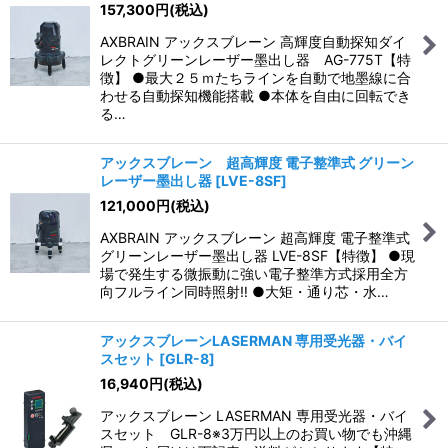
157,300
円
(税込)
AXBRAIN アックスブレーン 高輝度自動探知ダイ
レクトグリーンレーザー墨出し器 AG-775T【特
徴】 ●最大２５ｍたちラインを自動で地墨線に合
わせる自動探知機能搭載 ●本体を自由に回転でき
る…
アックスブレーン 超高輝度 電子整準式 グリーン
レーザー墨出し器
[
LVE-8SF
]
121,000
円
(税込)
AXBRAIN アックスブレーン 超高輝度 電子整準式
グリーンレーザー墨出し器 LVE-8SF【特徴】 ●現
場で発生する微振動に強い電子整準方式採用全方
向フルライン同時照射‼ ●大矩・通り芯・水…
アックスブレーンLASERMAN 専用受光器・バイ
スセット
[
GLR-8
]
16,940
円
(税込)
アックスブレーン LASERMAN 専用受光器・バイ
スセット GLR-8※3万円以上のお買い物でも沖縄