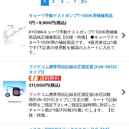
1
2
3
...
7
次
»
並び順
:
キョーワ手動テストポンプT-100K用補修部品
1
円
～9,900
円
(税込)
絞り込む
KYOWAキョーワ手動テストポンプT-100K用補修
部品純正補修部品【仕様・特徴】 ●キョーワテス
ターT-100K用の補給部品です。 ※販売単位は1個
です(下記表の使用数を確認の上カートに入れて
下…
フジテコム携帯用自記録水圧測定器
[
FJN-501(C
タイプ)
]
211,000
円
(税込)
フジテコム携帯用自記録水圧測定器(水圧試験
用)FJN-501(Cタイプ)ご注文の際、カートで記録
時間をご指定下さい※ご指定記録時間に対応した
チャート紙が1箱(100枚)付属いたします。 【仕
様・特徴…