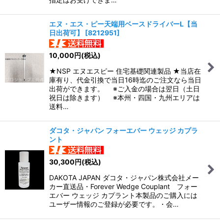
エヌ・エス・ピー天端用ベースドライバーL【当
日出荷可】
[
8212951
]
10,000
円
(税込)
★NSP エヌエスピー 住宅基礎関連製品 ★当店在
庫有り、代金引換で当日16時迄のご注文なら当日
出荷ができます。 ※ご入金の場合は翌日（土日
祝日は除きます） ※本州・四国・九州エリアは
送料…
ダコタ・ジャパン フォーエバー ウェッジ カプラ
ント
30,300
円
(税込)
DAKOTA JAPAN ダコタ・ジャパン株式会社メー
カー直送品・Forever Wedge Couplant フォー
エバー ウェッジ カプラント本製品のご購入には
ユーザー情報のご登録が必要です。・会…