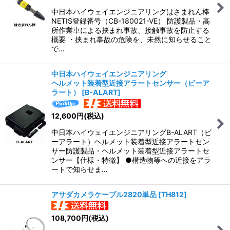
中日本ハイウェイエンジニアリングはさまれん棒
NETIS登録番号（CB-180021-VE） 防護製品・高
所作業車による挟まれ事故、接触事故を防止する
概要 ・挟まれ事故の危険を、未然に知らせること
で…
中日本ハイウェイエンジニアリング
ヘルメット装着型近接アラートセンサー（ビーア
ラート）
[
B-ALART
]
12,600
円
(税込)
中日本ハイウェイエンジニアリングB-ALART（ビ
ーアラート）ヘルメット装着型近接アラートセン
サー防護製品・ヘルメット装着型近接アラートセ
ンサー【仕様・特徴】 ●構造物等への近接をアラ
ートで知らせま…
アサダカメラケーブル2820単品
[
TH812
]
108,700
円
(税込)