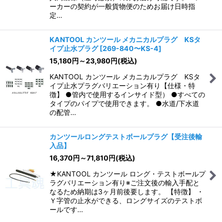
ーカーの契約が一般貨物便のためお届け日時指
定…
KANTOOL カンツール メカニカルプラグ KSタ
イプ止水プラグ
[
269-840〜KS-4
]
15,180
円
～23,980
円
(税込)
KANTOOL カンツール メカニカルプラグ KSタ
イプ止水プラグバリエーション有り【仕様・特
徴】 ●管内で使用するインサイド型） ●すべての
タイプのパイプで使用できます。 ●水道/下水道
の配管…
カンツールロングテストボールプラグ【受注後輸
入品】
16,370
円
～71,810
円
(税込)
★KANTOOL カンツール ロング・テストボールプ
ラグバリエーション有り※ご注文後の輸入手配と
なるため納期は3ヶ月前後要します。 【特徴】 ・
Ｙ字管の止水ができる、ロングサイズのテストボ
ールです…