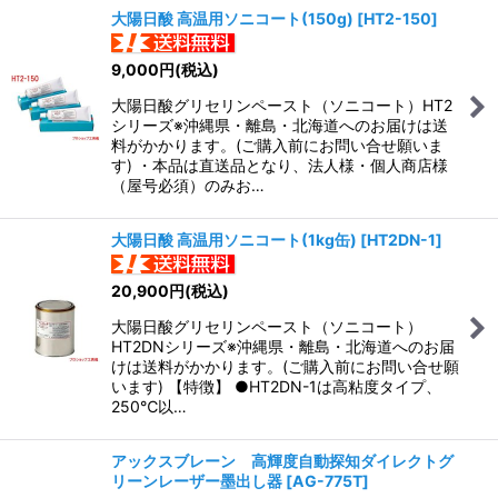
大陽日酸 高温用ソニコート(150g)
[
HT2-150
]
9,000
円
(税込)
大陽日酸グリセリンペースト（ソニコート）HT2
シリーズ※沖縄県・離島・北海道へのお届けは送
料がかかります。(ご購入前にお問い合せ願いま
す) ・本品は直送品となり、法人様・個人商店様
（屋号必須）のみお…
大陽日酸 高温用ソニコート(1kg缶)
[
HT2DN-1
]
20,900
円
(税込)
大陽日酸グリセリンペースト（ソニコート）
HT2DNシリーズ※沖縄県・離島・北海道へのお届
けは送料がかかります。(ご購入前にお問い合せ願
います) 【特徴】 ●HT2DN-1は高粘度タイプ、
250℃以…
アックスブレーン 高輝度自動探知ダイレクトグ
リーンレーザー墨出し器
[
AG-775T
]