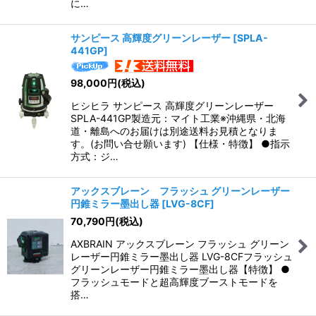
に…
サンピース 高輝度グリーンレーザー
[
SPLA-
441GP
]
98,000
円
(税込)
ヒシヒラ サンピース 高輝度グリーンレーザー
SPLA-441GP製造元：マイト工業※沖縄県・北海
道・離島へのお届けは別途送料お見積となりま
す。(お問い合せ願います) 【仕様・特徴】 ●指示
方式：ジ…
アックスブレーン フラッシュ グリーンレーザー
円錐ミラー墨出し器
[
LVG-8CF
]
70,790
円
(税込)
AXBRAIN アックスブレーン フラッシュ グリーン
レーザー円錐ミラー墨出し器 LVG-8CFフラッシュ
グリーンレーザー円錐ミラー墨出し器【特徴】 ●
フラッシュモードと超高輝度ブーストモードを
搭…