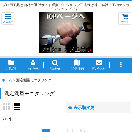
プロ用工具と資材の通販サイト通販プロショップ工具魂は株式会社日工のオンラ
インショップです。
メニュー
カート
カテゴリ
マイページ
商品検索
ご利用案内
問い合わせ
ホーム
>
測定測量モニタリング
測定測量モニタリング
表示順変更
閉じる
392
件
表示数
: