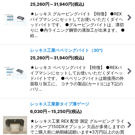
25,260
円
～31,940
円
(税込)
★レッキス グルービングバイト 【特徴】 ●REX
パイプマシンにセットしてお使いいただくダイヘ
ッドバイトです。 ●グルービングバイトは、溝切
りに ●内ライニング鋼管の溝加工が出来ます。 ●
給…
レッキス工業ベベリングバイト（30°)
25,260
円
～31,940
円
(税込)
★レッキス ベベリングバイト 【特徴】 ●REXパ
イプマシンにセットしてお使いいただくダイヘッ
ドバイトです。 ●ベベリングバイトは熔接用の外
面取り加工に。 コチラの製品(カート)には下記の
バリ…
レッキス工業新タイプ溝ゲージ
6,030
円
～15,250
円
(税込)
★レッキス工業 REX 配管 測定 グルービング ライ
トグルーブ150DXオプション 欠品が多発しますの
でご購入前に納期確認願います※3万円以上のお買