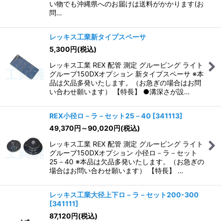
い物でも沖縄県へのお届けは送料がかかります(お
問…
レッキス工業新タイプスペーサ
5,300
円
(税込)
レッキス工業 REX 配管 測定 グルービング ライト
グルーブ150DXオプション 新タイプスペーサ ※本
品は欠品多発いたします。（お急ぎの場合はお問
い合わせ願います） 【特長】 ●溝深さが設…
REX小径ロ－ラ－セット25－40
[
341113
]
49,370
円
～90,020
円
(税込)
レッキス工業 REX 配管 測定 グルービング ライト
グルーブ150DXオプション 小径ロ－ラ－セット
25－40 ※本品は欠品多発いたします。（お急ぎの
場合はお問い合わせ願います） 【特長】 …
レッキス工業大径上下ロ－ラ－セット200-300
[
341111
]
87,120
円
(税込)