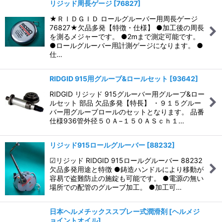
リジッド周長ゲージ
[
76827
]
★ＲＩＤＧＩＤ ロールグルーバー用周長ゲージ
76827★欠品多発【特徴・仕様】 ●加工後の周長
を測るメジャーです。 ●2mまで測定可能です。
●ロールグルーバー用計測ゲージになります。 ●
仕…
RIDGID 915用グルーブ&ロールセット
[
93642
]
RIDGID リジッド 915グルーバー用グルーブ&ロー
ルセット 部品 欠品多発【特長】 ・９１５グルー
バー用グルーブロールのセットとなります。 品番
仕様9​3​6管外径５０Ａ−１５０ＡＳｃｈ１…
リジッド915ロールグルーバー
[
88232
]
☑リジッド RIDGID 915ロールグルーバー 88232
欠品多発用途と特徴 ●鋳造ハンドルにより移動が
容易で盗難防止の施錠も可能です。 ●電源の無い
場所での配管のグルーブ加工。 ●加工可…
日本ヘルメチックススプレー式潤滑剤
[
ヘルメジ
ョイントオイル
]