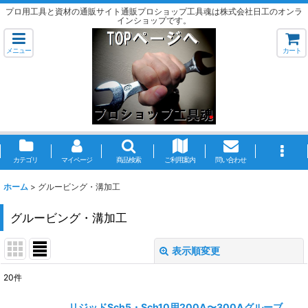
プロ用工具と資材の通販サイト通販プロショップ工具魂は株式会社日工のオンラ
インショップです。
メニュー
カート
カテゴリ
マイページ
商品検索
ご利用案内
問い合わせ
ホーム
>
グルービング・溝加工
グルービング・溝加工
表示順変更
閉じる
20
件
表示数
:
リジッドSch5・Sch10用200A〜300Aグルーブ