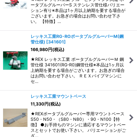
ータブルグルーバーS ステンレス管仕様バリエー
ション有り※本品は1ヶ月以上納期を要する場合が
ございます。お急ぎの場合はお問い合わせ下さ
い。 【特徴】…
レッキス工業RG-ROポータブルグルーバーM(鋼
管仕様)
[
341601
]
166,980
円
(税込)
★REX レッキス工業 ポータブルグルーバーＭ 鋼
管仕様 341601(RG-R0)鋼管仕様※本品は1ヶ月以
上納期を要する場合がございます。お急ぎの場合
はお問い合わせ下さい。 ＲＥＸパイプマシンに
セ…
レッキス工業マウントベース
11,330
円
(税込)
★REXポータブルグルーバー専用マウントベース
S50・N50・（S80・N80）・90・N100【特
徴】 ●お手持ちのマシンに適応するマウントベー
スとセットでお使い下さい。 バリエーションがご
ざ…