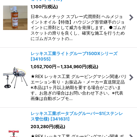
1,100
円
(税込)
日本ヘルメチック スプレー式潤滑剤 ヘルメジョ
イントオイル【特徴】ハウジング形管継手のジョ
イントに滑剤として威力を発揮します。 ●ゴムガ
スケットの滑りを良くし、確実な施工を行うため
にゴムガスケットの…
レッキス工業ライトグルーブ150DXシリーズ
[
341055
]
1,052,700
円
～1,334,960
円
(税込)
★REX レッキス工業 グルービングマシン関連バリ
エーション有り・お振込み・メーカー直送限定品
※本品は1ヶ月以上納期を要する場合がございま
す。お急ぎの場合はお問い合わせ下さい。※代表
画像は自動ポンプモ…
レッキス工業ポータブルグルーバーS1(ステンレ
ス管仕様)
[
341631
]
203,280
円
(税込)
★REX レッキス工業 グルービングマシン関連 ポ