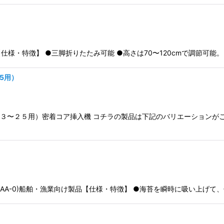
部品【仕様・特徴】 ●三脚折りたたみ可能 ●高さは70〜120cmで調節可
5用）
（１３〜２５用）密着コア挿入機 コチラの製品は下記のバリエーション
-65K-AAA-0)船舶・漁業向け製品【仕様・特徴】 ●海苔を瞬時に吸い