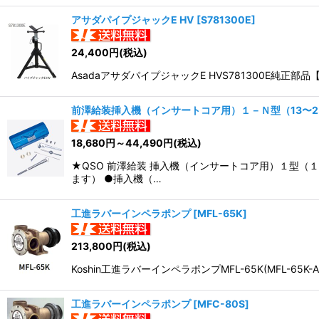
アサダパイプジャックE HV
[
S781300E
]
24,400
円
(税込)
AsadaアサダパイプジャックE HVS781300E純正
前澤給装挿入機（インサートコア用）１－Ｎ型（13〜2
18,680
円
～44,490
円
(税込)
★QSO 前澤給装 挿入機（インサートコア用）１型
ます） ●挿入機（…
工進ラバーインペラポンプ
[
MFL-65K
]
213,800
円
(税込)
Koshin工進ラバーインペラポンプMFL-65K(MFL
工進ラバーインペラポンプ
[
MFC-80S
]