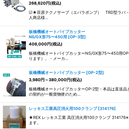
268,620
円
(税込)
☑★荏原テクノサーブ（エバラポンプ） TRD型ラバ－ベ
人商店様…
板橋機械オートパイプカッター
NS/GX形75〜450用
[
OP-3型
]
406,000
円
(税込)
板橋機械オートパイプカッターNS/GX形75〜450
ります）。・メーカ…
板橋機械オートパイプカッター
[
OP-2型
]
3,980
円
～380,000
円
(税込)
板橋機械オートパイプカッターOP-2型・本品は直送
の契約が一般貨物便のため…
レッキス工業高圧消火用100クランプ
[
314176
]
★REX レッキス工業 高圧消火用100クランプ 31
ます。