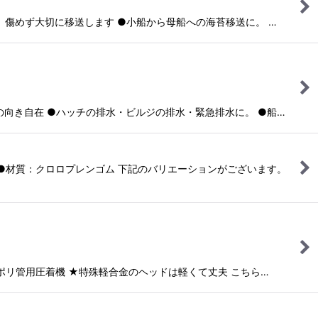
上げて、傷めず大切に移送します ●小船から母船への海苔移送に。 …
配管の向き自在 ●ハッチの排水・ビルジの排水・緊急排水に。 ●船…
●材質：クロロプレンゴム 下記のバリエーションがございます。
ビ・ポリ管用圧着機 ★特殊軽合金のヘッドは軽くて丈夫 こちら…