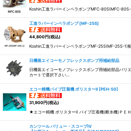
Koshin工進ラバーインペラポンプMFC-80S(MFC
工進ラバーインペラポンプ
[
MF-25S
]
44,800
円
(税込)
Koshin工進ラバーインペラポンプMF-25S(MF-
日機装エイコーモノフレックスポンプ用補給部品
日機装エイコーモノフレックスポンプ用補給部品バリエ
カートで選択下さい…
エコー精機パイプ圧着機 ポリスターII
[
PEH-50
]
31,900
円
(税込)
★エコー精機 ポリスターII パイプ圧着機(断水機)ＰＥ
カンツール バリュー・スコープIV