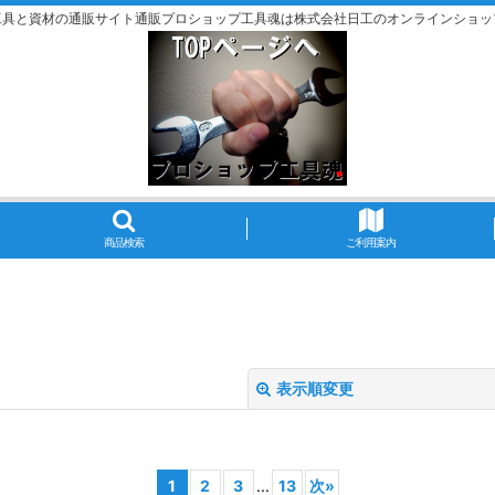
工具と資材の通販サイト通販プロショップ工具魂は株式会社日工のオンラインショッ
商品検索
ご利用案内
表示順変更
1
2
3
...
13
次
»