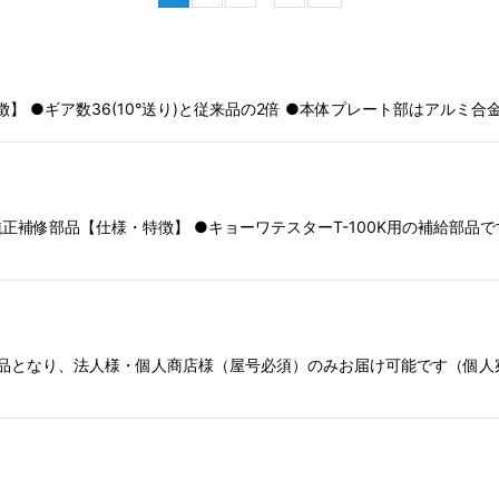
絞り込む
・特徴】 ●ギア数36(10°送り)と従来品の2倍 ●本体プレート部はアル
品純正補修部品【仕様・特徴】 ●キョーワテスターT-100K用の補給部品
直送品となり、法人様・個人商店様（屋号必須）のみお届け可能です（個