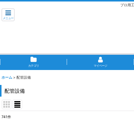
プロ用
メニュー
カテゴリ
マイページ
ホーム
>
配管設備
配管設備
741
件
表示数
: