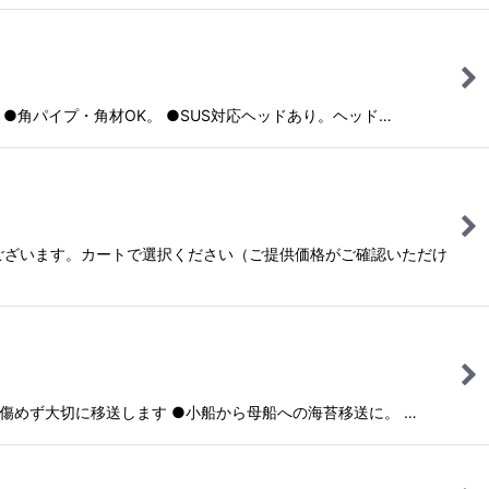
能。 ●角パイプ・角材OK。 ●SUS対応ヘッドあり。ヘッド…
がございます。カートで選択ください（ご提供価格がご確認いただけ
上げて、傷めず大切に移送します ●小船から母船への海苔移送に。 …