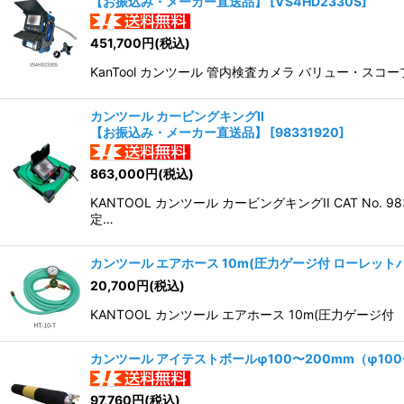
【お振込み・メーカー直送品】
[
VS4HD2330S
]
451,700
円
(税込)
KanTool カンツール 管内検査カメラ バリュー・スコ
カンツール カービングキングII
【お振込み・メーカー直送品】
[
98331920
]
863,000
円
(税込)
KANTOOL カンツール カービングキングII CAT
定…
カンツール エアホース 10m(圧力ゲージ付 ローレット
20,700
円
(税込)
KANTOOL カンツール エアホース 10m(圧力ゲージ
カンツール アイテストボールφ100〜200mm（φ10
97,760
円
(税込)