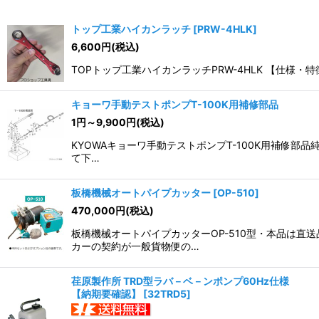
並び順
:
トップ工業ハイカンラッチ
[
PRW-4HLK
]
6,600
円
(税込)
TOPトップ工業ハイカンラッチPRW-4HLK 【仕様
キョーワ手動テストポンプT-100K用補修部品
1
円
～9,900
円
(税込)
KYOWAキョーワ手動テストポンプT-100K用補修部
て下…
板橋機械オートパイプカッター
[
OP-510
]
470,000
円
(税込)
板橋機械オートパイプカッターOP-510型・本品は
カーの契約が一般貨物便の…
荏原製作所 TRD型ラバ－ベ－ンポンプ60Hz仕様
【納期要確認】
[
32TRD5
]