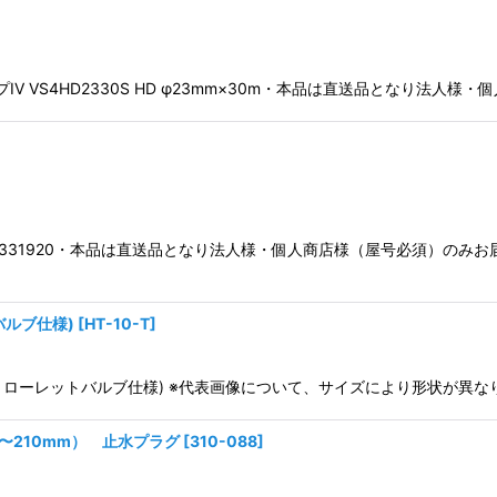
ープIV VS4HD2330S HD φ23mm×30m・本品は直送品となり
 No. 98331920・本品は直送品となり法人様・個人商店様（屋号必須
バルブ仕様)
[
HT-10-T
]
付 ローレットバルブ仕様) ※代表画像について、サイズにより形状が異なりま
0〜210mm） 止水プラグ
[
310-088
]