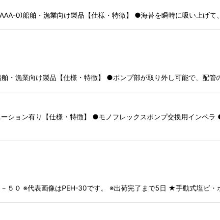
-80S-AAA-0)船舶・漁業向け製品【仕様・特徴】 ●海苔を瞬時に吸い
25S-1)船舶・漁業向け製品【仕様・特徴】 ●ポンプ部が取り外し可能で、
ーション有り【仕様・特徴】 ●モノフレックスポンプ交換用インペラ 
Ｈ－５０ ※代表画像はPEH-30です。 ※出荷完了まで5日 ★手動式塩