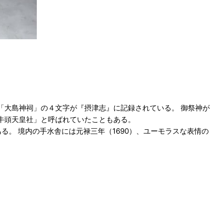
「大島神祠」の４文字が『摂津志』に記録されている。 御祭神が
牛頭天皇社」と呼ばれていたこともある。
る。 境内の手水舎には元禄三年（1690）、ユーモラスな表情の