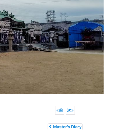
«
前
次
»
Master's Diary