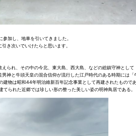
祭に参加し、地車を引いてきました。
に引き次いでいけたらと思います。
数えられ、その中の今北、東大島、西大島、などの総鎮守神として
佐男神と牛頭天皇の混合信仰が流行した江戸時代のある時期には「
の建物は昭和44年明治維新百年記念事業として再建されたものであ
に建てられた近郷では珍しい形の整った美しい姿の明神鳥居である。