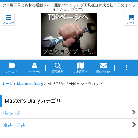
プロ用工具と資材の通販サイト通販プロショップ工具魂は株式会社日工のオンラ
インショップです。
メニュー
カート
カテゴリ
マイページ
商品検索
ご利用案内
問い合わせ
ホーム
>
Master's Diary
>
MYSTERY RANCH シェラカップ
Master's Diaryカテゴリ
地元ネタ
道具・工具